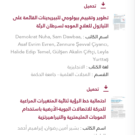
تحميل
تطوير وتقييم بيولوجي للبيريدينات القائمة على
الثيازول للعلاج الموجه لسرطان الرئة
اسم الكاتب
Demokrat Nuha, Sam Dawbaa,
Asaf Evrim Evren, Zennure Şevval Çiyancı,
Halide Edip Temel, Gülşen Akalin Çiftçi, Leyla
Yurttaş
لغة الكتاب
الانجليزية
القسم
المجلات العلمية - جامعة الحكمة
تحميل
احتمالية خط الرؤية ثنائية المتغيرات المراعية
للحركة للاتصالات الجوية-الأرضية باستخدام
الموجات المليمترية والتيراهيرتزية
اسم الكاتب
بشير أمين رضوان، إبراهيم أحمد