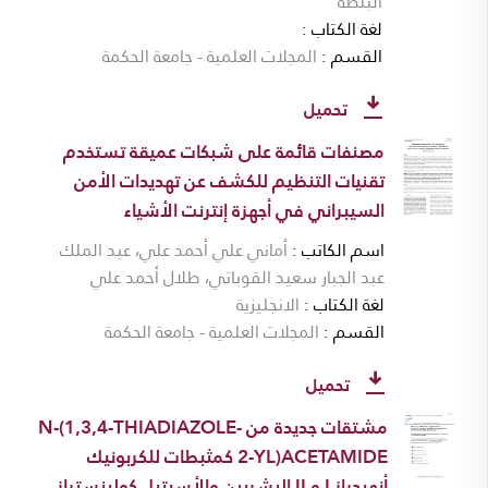
البلطة
لغة الكتاب
القسم
المجلات العلمية - جامعة الحكمة
تحميل
مصنفات قائمة على شبكات عميقة تستخدم
تقنيات التنظيم للكشف عن تهديدات الأمن
السيبراني في أجهزة إنترنت الأشياء
اسم الكاتب
أماني علي أحمد علي، عبد الملك
عبد الجبار سعيد القوباتي، طلال أحمد علي
لغة الكتاب
الانجليزية
القسم
المجلات العلمية - جامعة الحكمة
تحميل
مشتقات جديدة من N-(1,3,4-THIADIAZOLE-
2-YL)ACETAMIDE كمثبطات للكربونيك
أنهيدراز I و II البشريين والأسيتيل كولينستراز