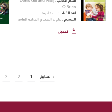
اسم الكاتب
ِDenis Gill and Niall
O'Brien
لغة الكتاب
الانجليزية
القسم
علوم الطب و الجراحة العامة
تحميل
3
2
1
« السابق