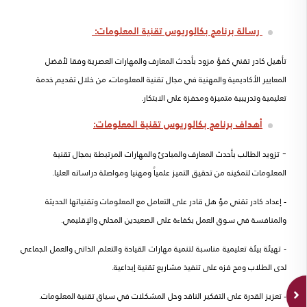
رسالة
برنامج بكالوريوس تقنية المعلومات:
تأهيل كادر تقني كفؤ مزود بأحدث المعارف والمهارات العصرية وفقا لأفضل
المعايير الأكاديمية والمهنية في مجال تقنية المعلومات، من خلال تقديم خدمة
تعليمية وتدريبية متميزة ومحفزة على الابتكار.
أهداف برنامج بكالوريوس تقنية المعلومات:
-
تزويد الطالب بأحدث المعارف والمبادئ والمهارات المرتبطة بمجال تقنية
المعلومات لتمكينه من تحقيق التميز علمياً ومهنيا ومواصلة دراساته العليا.
- إعداد كادر تقني مؤ هل قادر على التعامل مع المعلومات وتقنياتها الحديثة
والمنافسة في سوق العمل بكفاءة على الصعيدين المحلي والإقليمي.
- تهيئة بيئة تعليمية مناسبة لتنمية مهارات القيادة والتعلم الذاتي والعمل الجماعي
لدى الطلاب ومح فزه على تنفيذ مشاريع تقنية إبداعية.
- تعزيز القدرة على التفكير الناقد وحل المشكلات في سياق تقنية المعلومات.