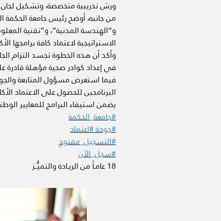
ورش تدريبية متخصصة، وتشكيل لجان المر
من جانبه، أوضح رئيس جامعة الحكمة ال
و”الهندسة المدنية”، و”تقنية المعلو
الاستراتيجية لاعتماد كافة برامجها الأك
وأكد أن هذه الخطوة تجسد التزام الج
في إعداد كوادر صحية مؤهلة قادرة 
فيما استعرض مسؤول المتابعة والجود
البرنامجين للحصول على الاعتماد الأكا
يضمن استيفاء البرامج للمعايير الوطنية “NARS” وتعزيز جودة التعليم الطبي با
#جامعة_الحكمة
#جودة
#اعتماد
#التسجيل_مفتوح
#سجل_الآن
18 عامـاً من الريـادة والتميُّــز