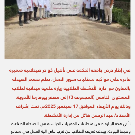
في إطار حرص جامعة الحكمة على تأهيل كوادر صيدلانية متميزة
قادرة على مواكبة متطلبات سوق العمل، نظم قسم الصيدلة
بالتعاون مع إدارة الأنشطة الطلابية زيارة علمية ميدانية لطلاب
المستوى الخامس (المجموعة 3) إلى مصنع بيوفارما للأدوية،
وذلك يوم الأربعاء الموافق 17 سبتمبر 2025م، تحت إشراف
الأستاذ/ عبد الرحمن هائل من إدارة الأنشطة.
تأتي هذه الزيارة ضمن متطلبات المقررات الدراسية في الصيدلة الصناعية
وضبط الجودة، بهدف تعريف الطلاب عن قرب على آلية العمل في مصانع