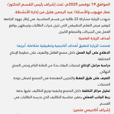
الموافق 19 نوفمبر 2025م، تحت إشراف رئيس القسم الدكتور/
عمار مهيوب والأستاذ/ عبد الرحمن هايل من إدارة الأنشطة.
شهدت الزيارة مشاركة 22 طالبة من قسم المحاسبة، في إطار جهود الجامعة
لتوفير فرص التعلم التطبيقي التي تثري خبرات الطالبات وتربطهن بواقع
العمل في الشركات والمصانع الكبرى.
أهداف الزيارة العلمية:
صُممت الزيارة لتحقيق أهداف أكاديمية وتطبيقية متكاملة، أبرزها:
الاطلاع على آلية العمل
داخل مصنع العاقل والتعرف على خطوط الإنتاج
المختلفة.
دراسة مراحل الإنتاج
لمنتجات البفك بدءًا من المادة الخام وحتى المنتج
النهائي.
التعرف على طرق الحفظ
والتخزين المعتمدة في المصنع لضمان جودة
المنتجات.
تحليل مراكز التكلفة
داخل المصنع وكيفية توزيع التكاليف عليها بدقة.
ربط الجانب العملي
بمقرر محاسبة التكاليف الذي تدرسه الطالبات في
القسم.
إشراف أكاديمي متميز: