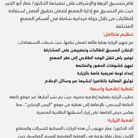
قام بتنسيق الزيعة والإشراف على تنفيذها الدكتور/ عمار أبو الخير،
حيث تم التنسيق مع إدارة المصنع لضمان تحقيق أقصى استفادة
للطالبات من خلال جولة ميدانية شاملة في أقسام المصنع
المختلفة.
تنظيم متكامل:
تم تجهيز الزيارة بعناية فائقة لضمان نجاحها، حيث شملت الاستعدادات:
ا
لإعلان المسبق للطالبات وتحفيزهن على المشاركة
توفير باص لنقل الوفد الطلابي إلى مقر المصنع
تجهيز كشوفات الحضور والمتابعة
إعداد لوحة تعريفية خاصة بالزيارة
توثيق الفعالية بالكاميرا لنشرها عبر وسائل الإعلام
تغطية إعلامية واسعة:
حظيت الزيارة بتغطية إعلامية مميزة، حيث تم نشر أخبارها عبر موقع جامعة
الحكمة الرسمي، بالإضافة إلى تغطية من موقع "اليمن الإخباري"، مما
يعكس حرص الجامعة على إبراز أنشطتها الطلابية المتميزة.
أهمية الزيارة:
أكد الدكتور/ عمار مهيوب أن هذه الزيارات الميدانية للشركات والمصانع
الكبرى تمثل نقلة نوعية في العملية التعليمية لقسم المحاسبة، حيث