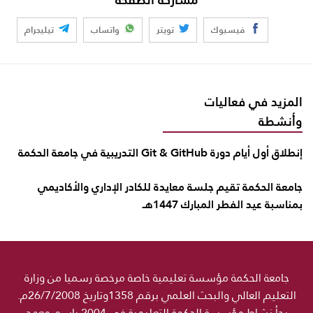
فيسبوك
تويتر
واتساب
تيليجرام
المزيد في فعاليات
وأنشطة
إنطلاق أول أيام دورة Git & GitHub التدريبية في جامعة الحكمة
جامعة الحكمة تقيم جلسة معايدة للكادر الإداري والأكاديمي
بمناسبة عيد الفطر المبارك 1447هـ
جامعة الحكمة مؤسسة تعليمية خاصة مرخصة رسميا من وزارة
التعليم العالي والبحث العلمي برقم 1358وتاريخ 26/7/2008م.
بدأ نشاط مؤسسة الحكمة التعليمية في 2004 باسم معهد