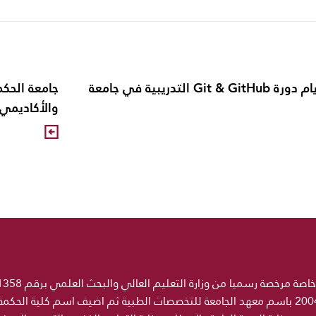
إنطلاق أول أيام دورة Git & GitHub التدريبية في جامعة
جامعة الحكم
والأكاديمي بم