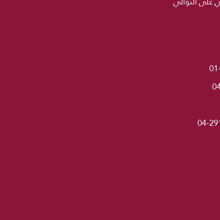
ني على التوالي
01
0
04-29