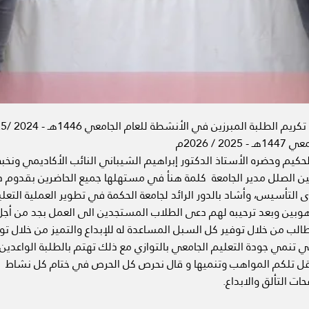
/ 2026م
حكيم وحضره الأستاذ الدكتور إبراهيم الشيباني النائب الأكاديمي ونخبة م
أمين الصلل مدير الجامعة كلمة هنأ في مستهلها جميع الحاضرين بقدوم ذ
التأسيس، وأشاد بالدور الرائد لجامعة الحكمة في تطوير العملية التعل
بين وبعد ترحيبه لهم دعى الطلاب المستجدين الى العمل بجد من أجل ا
الب من خلال توفير كل السبل المساعدة له للإبداع والتميز من خلال توفي
تي تنمي جودة التعليم الجامعي بالتوازي مع ذلك تهتم بالطلبة الواعدي
ل تلكم المواهب وتنميها و قال نحرص كل الحرص في ختام كل نشاط عل
 التألق والابداع.