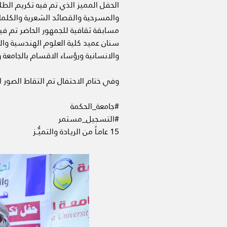
الحفل المميز الذي تم فيه تكريم الطل
والمسرحية والقصائد الشعرية والكلم
مسابقة ثقافية للجمهور الحاضر تم فيها
سنان عميد كلية العلوم الهندسية والدك
والانسانية ورؤساء الاقسام بالجامعة و
وفي ختام الاحتفال تم التقاط الصور 
#جامعة_الحكمة
#التسجيل_مستمر
15 عامـاً من الريـادة والتميُّــز