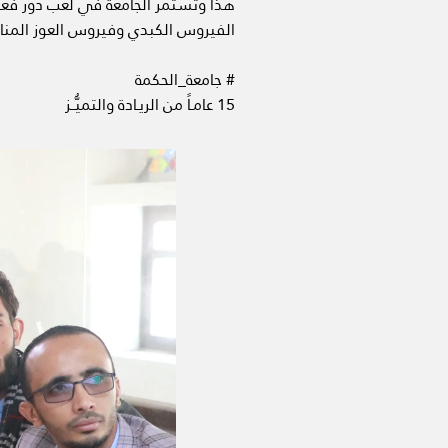
هذا وتستمر الجامعة في لعب دور فعّال 
الفيروس الكبدي وفيروس العوز المنا
# جامعة_الحكمة
15 عامـاً من الريـادة والتميُّــز