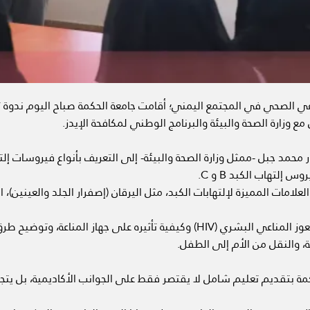
عي الصحي في المجتمع اليمني؛ أقامت جامعة الحكمة صباح اليوم ندوة 
 محمد جبل -ممثل وزارة الصحة والبيئة- إلى التعريف بأنواع فيروسات إل
 إلتهاب الكبد B و C.
علامات المميزة لإلتهابات الكبد، مثل اليرقان (إصفرار الجلد والعينين)،
كما تناولت الندوة التعريف بفيروس العوز المناعي البشري (HIV) وكيفية تأثيره على ج
ة، والنقل من الأم إلى الطفل.
مة بتقديم تعليم شامل لا يقتصر فقط على الجوانب الأكاديمية، بل يتج