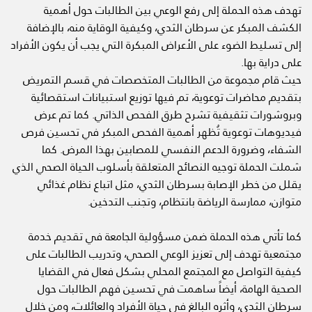
تهدف هذه الحملة إلى رفع الوعي بين الطالبات حول أهمية
الكشف المبكر عن سرطان الثدي، وكيفية الوقاية منه، بالإضافة
إلى تسليط الضوء على الأعراض المبكرة التي يجب أن يكون الأفراد
على دراية بها.
حيث قام مجموعة من الطالبات المتخصصات في قسم التمريض
بتقديم محاضرات توعوية، تم فيها توزيع استبيانات استقصائية
وبروشورات تثقيفية تشرح طرق الفحص الذاتي. كما تم عرض
فيديوهات توعوية تُظهر أهمية الفحص المبكر في تحسين فرص
الشفاء، وضرورة الدعم النفسي للمصابين بهذا المرض. كما
شملت الحملة توجيه النصائح المتعلقة بأسلوب الحياة الصحي الذي
يقلل من خطر الإصابة بسرطان الثدي، مثل اتباع نظام غذائي
متوازن، ممارسة الرياضة بانتظام، وتجنب التدخين.
كما تأتي هذه الحملة ضمن مسؤولية الجامعة في تقديم خدمة
مجتمعية تهدف إلى تعزيز الوعي الصحي، وتدريب الطالبات على
كيفية التواصل مع المجتمع المحلي بشكل فعال في القضايا
الصحية الهامة، أيضاً ساهمت في تحسين فهم الطالبات حول
سرطان الثدي، وأثره البالغ في حياة الأفراد والعائلات، ومن خلال