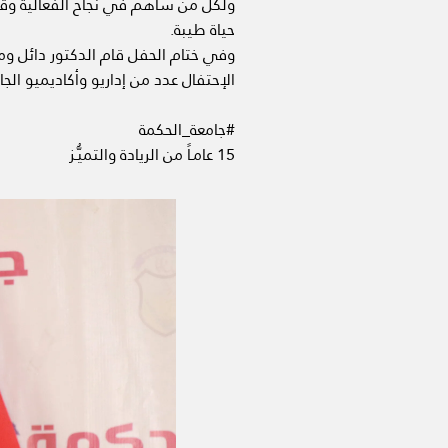
ولكل من ساهم في نجاح الفعالية وقا
حياة طيبة.
وفي ختام الحفل قام الدكتور دائل ومعه
الإحتفال عدد من إداريو وأكاديميو الج
#جامعة_الحكمة
15 عامـاً من الريادة والتميُّـز