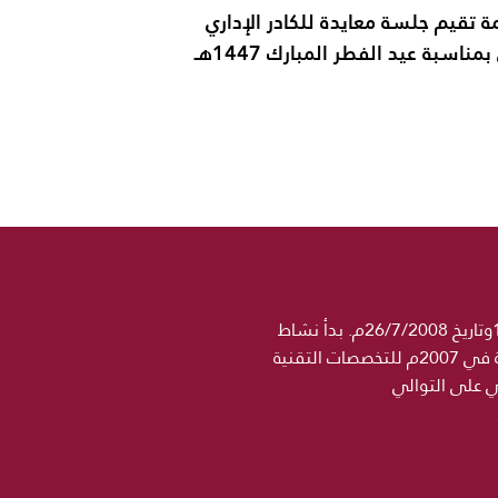
ة تقيم جلسة معايدة للكادر الإداري
ناسبة عيد الفطر المبارك 1447هـ
جامعة الحكمة مؤسسة تعليمية خاصة مرخصة رسميا من وزارة التعليم العالي والبحث العلمي برقم 1358وتاريخ 26/7/2008م. بدأ نشاط
مؤسسة الحكمة التعليمية في 2004 باسم معهد الجامعة للتخصصات الطبية ثم اضيف اسم كلية الحكمة في 2007م للتخصصات التقنية
ني على التوالي