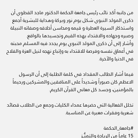
من جانبه أكد نائب رئيس جامعة الحكمة الدكتور ماجد القطوي أن
ذكرى المولد النبوي شكل يوم نور وبركة وهداية للبشرية أجمع
واستذكار السيرة العطرة و قيمه ومحاسن أخلاقه وصفاته النبيلة
وصبره وجهاده والاقتداء بهذه القيم وتجسيدها بالواقع.
وأشار إلى أن ذكرى المولد النبوي يوم يجدد فيه المسلم محبته
في أعماق نفسه وفرصة للاقتداء به وإتباع نهجه لنيل العزة والفلاح
في الدنيا والآخرة.
فيما أشار الطالب المقداد في كلمة الطلبة إلى أن الرسول
الاعظم كان صبوراً وشديداً على المنافقين والمشركين ورحيماً
بالمؤمنين، وجسد كل معاني القرآن الكريم.
تخلل الفعالية التي حضرها عمداء الكليات وجمع من الطلاب قصائد
شعرية وفقرات معبرة عن المناسبة.
#جامعة_الحكمة
15 عامـاً من الريـادة والتميُّــز