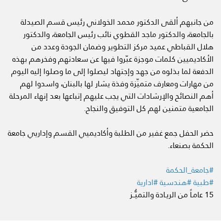
من جانبهم ألقى الدكتور محمد الخولاني رئيس قسم الصيدلة
بالجامعة، والدكتور ماجد القطوي نائب رئيس الجامعة، والدكتور
هلال القباطي عميد مركز التطوير وضمان الجودة وعدد من
الأكاديميين كلمات موجزة عبّروا فيها عن سعادتهم وفخرهم بهذه
الدفعة لما بذلوه من جهد وإجتهاد ليصلوا إلى ما وصلوا إليه اليوم
من مهارات ومعارف متميِّزة وفذة يشار لها بالبنان، واسدوا لهم
أهم النصائح والإرشادات التي يجب عليهم إتباعها بعد إنهاء المرحلة
الجامعية متمنين لهم كل التوفيق والنجاح.
حضر الحفل جمع غفير من الطلبة وأكاديميي القسم وإداريي جامعة
الحكمة بصنعاء.
#جامعة_الحكمة
#طبية #هندسية #ادارية
15 عامـاً من الريـادة والتميُّــز