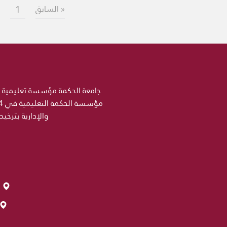
1
« السابق
والإدارية بترخي